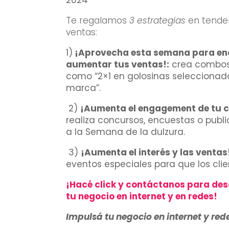
2024
Te regalamos
3 estrategias
en tenden
ventas:
1)
¡Aprovecha esta semana para endu
aumentar tus ventas!:
crea combos 
como “2×1 en golosinas seleccionad
marca”.
2)
¡Aumenta el engagement de tu c
realiza concursos, encuestas o publ
a la Semana de la dulzura.
3)
¡Aumenta el interés y las ventas
eventos especiales para que los cli
¡Hacé click y contáctanos para de
tu negocio en internet y en redes!
Impulsá tu negocio en internet y red