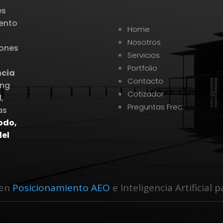
es
iento
Home
.
Nosotros
iones
Servicios
Portfolio
ncia
Contacto
ing
Cotizador
,
Preguntas Frec.
as
todo,
el
 en
Posicionamiento AEO
e Inteligencia Artificial