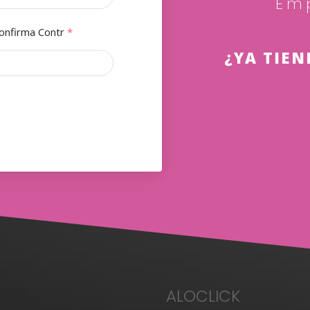
Em
onfirma Contr
*
¿YA TIEN
ALOCLICK