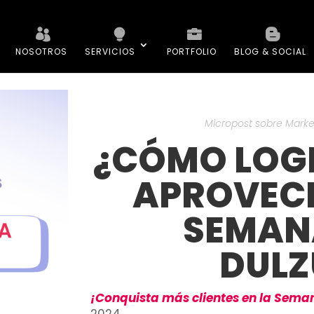
NOSOTROS
SERVICIOS
PORTFOLIO
BLOG & SOCIAL
Micropost sobre Market
¿CÓMO LOG
APROVEC
SEMANA
DULZ
¡Conquista más clientes en la Seman