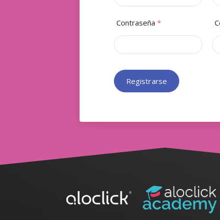
Contraseña
*
C
Registrarse