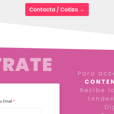
Contacta / Cotiza
→
TRATE
Para acc
CONTEN
Recibe l
tenden
u Email
*
Di