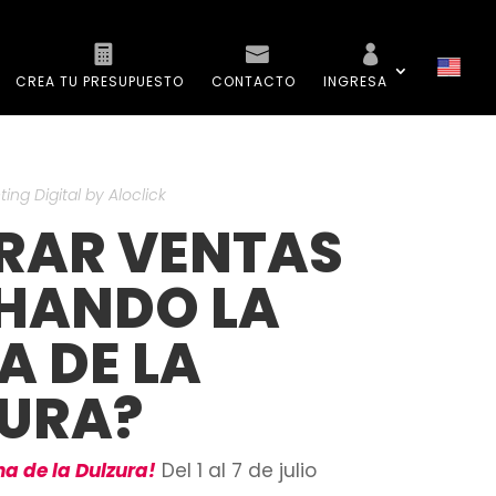
CREA TU PRESUPUESTO
CONTACTO
INGRESA
ing Digital by Aloclick
RAR VENTAS
HANDO LA
 DE LA
URA?
a de la Dulzura!
Del 1 al 7 de julio