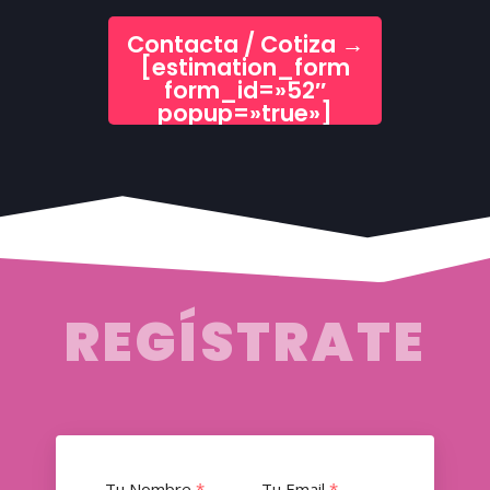
Contacta / Cotiza
→
[estimation_form
form_id=»52″
popup=»true»]
REGÍSTRATE
Tu Nombre
*
Tu Email
*