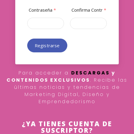
Contraseña
*
Confirma Contr
*
Registrarse
Para acceder a
DESCARGAS
y
CONTENIDOS EXCLUSIVOS
. Recibe las
últimas noticias y tendencias de
Marketing Digital, Diseño y
Emprendedorismo
¿YA TIENES CUENTA DE
SUSCRIPTOR?