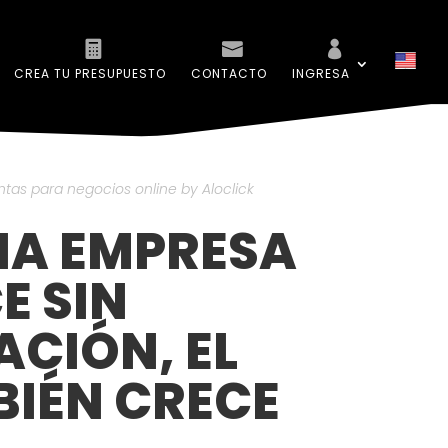
CREA TU PRESUPUESTO
CONTACTO
INGRESA
tas para negocios online by Aloclick
A EMPRESA
E SIN
ACIÓN, EL
IÉN CRECE