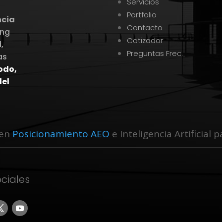
Servicios
Portfolio
ncia
Contacto
ing
Cotizador
,
Preguntas Frec.
as
todo,
el
 en
Posicionamiento AEO
e Inteligencia Artificial
ciales