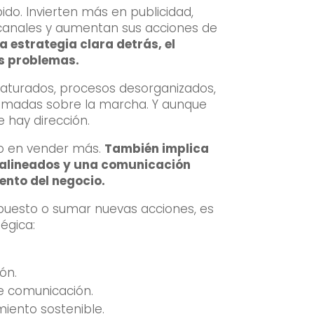
do. Invierten más en publicidad,
canales y aumentan sus acciones de
 estrategia clara detrás, el
os problemas.
 saturados, procesos desorganizados,
tomadas sobre la marcha. Y aunque
 hay dirección.
lo en vender más.
También implica
s alineados y una comunicación
ento del negocio.
puesto o sumar nuevas acciones, es
égica:
ón.
e comunicación.
miento sostenible.