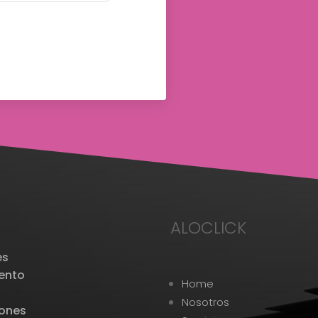
ALOCLICK
es
iento
Home
.
Nosotros
iones