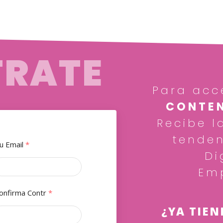
TRATE
Para acc
CONTEN
Recibe l
tenden
u Email
*
Di
Em
onfirma Contr
*
¿YA TIEN