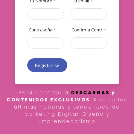
Tu Nombre
*
Tu Email
*
Contraseña
*
Confirma Contr
*
Registrarse
Para acceder a
DESCARGAS
y
CONTENIDOS EXCLUSIVOS
. Recibe las
últimas noticias y tendencias de
Marketing Digital, Diseño y
Emprendedorismo