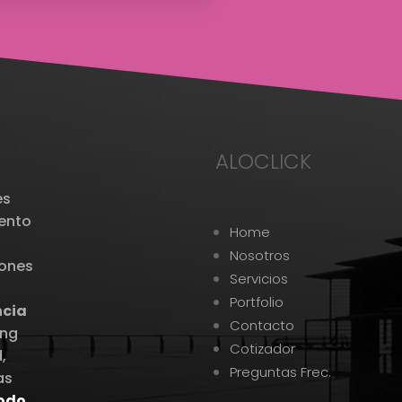
ALOCLICK
es
iento
Home
.
Nosotros
iones
Servicios
Portfolio
ncia
Contacto
ing
Cotizador
,
Preguntas Frec.
as
todo,