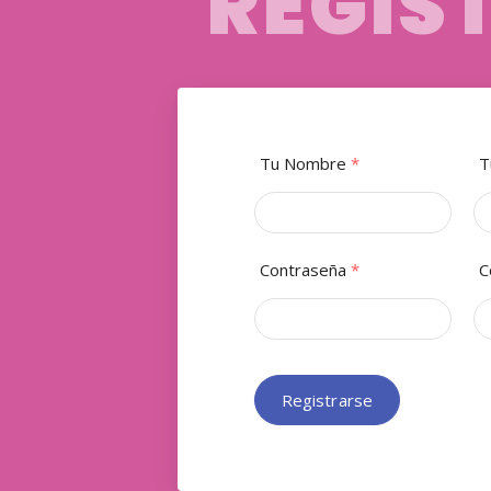
REGÍS
Tu Nombre
*
T
Contraseña
*
C
Registrarse