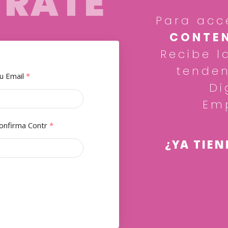
TRATE
Para acc
CONTEN
Recibe l
tenden
u Email
*
Di
Em
onfirma Contr
*
¿YA TIEN