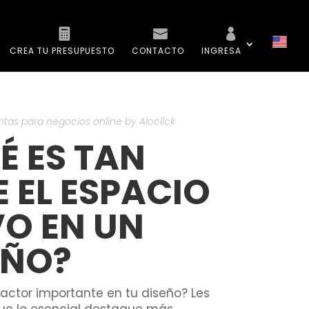
CREA TU PRESUPUESTO
CONTACTO
INGRESA
tas para negocios online by Aloclick
É ES TAN
 EL ESPACIO
O EN UN
EÑO?
factor importante en tu diseño? Les