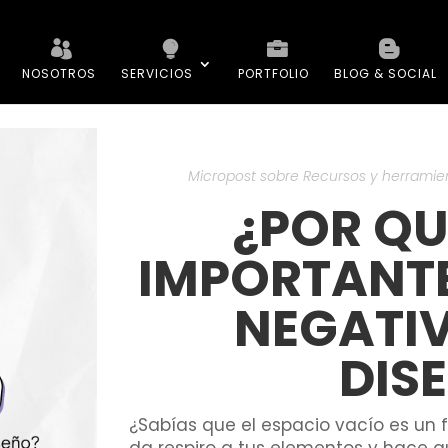
NOSOTROS
SERVICIOS
PORTFOLIO
BLOG & SOCIAL
Micropost sobre Recursos y herramien
¿POR QU
IMPORTANTE
NEGATIV
DIS
¿Sabías que el espacio vacío es un 