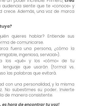
ne un poder increíble. Primero,
crea
 audiencia siente que te «conoce» y
tad crece. Además, una voz de marca
 tuya?
ién quieres hablar? Entiende sus
forma de comunicarse.
rca fuera una persona, ¿cómo la
amigable, ingeniosa, servicial»).
 los «qué» y los «cómo» de tu
e lenguaje que usarán (formal vs.
luso las palabras que evitará.
ad con una personalidad, y la misma
. No subestimes su poder. Invierte
arla de manera consistente.
 es hora de encontrar tu voz!