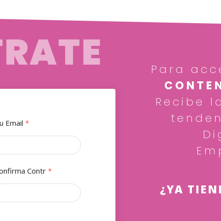
TRATE
Para acc
CONTEN
Recibe l
tenden
u Email
*
Di
Em
onfirma Contr
*
¿YA TIEN