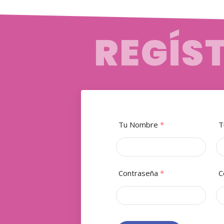
REGÍS
Tu Nombre
*
T
Contraseña
*
C