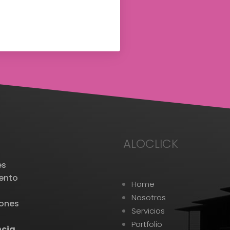
ALOCLICK
es
iento
Home
.
Nosotros
iones
Servicios
Portfolio
ncia