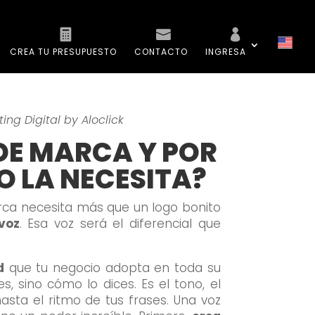
CREA TU PRESUPUESTO
CONTACTO
INGRESA
ing Digital by Aloclick
 DE MARCA Y POR
O LA NECESITA?
rca necesita más que un logo bonito
voz
. Esa voz será el diferencial que
d
que tu negocio adopta en toda su
s, sino cómo lo dices. Es el tono, el
hasta el ritmo de tus frases. Una voz