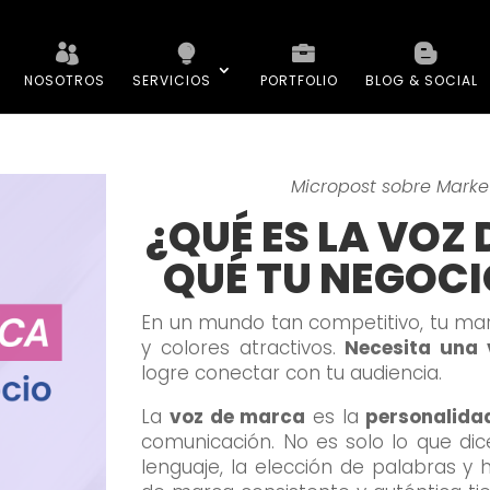
NOSOTROS
SERVICIOS
PORTFOLIO
BLOG & SOCIAL
Micropost sobre Market
¿QUÉ ES LA VOZ
QUÉ TU NEGOCI
En un mundo tan competitivo, tu ma
y colores atractivos.
Necesita una 
logre conectar con tu audiencia.
La
voz de marca
es la
personalida
comunicación. No es solo lo que dice
lenguaje, la elección de palabras y 