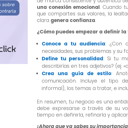
de marca consistente y auténtica tie
una conexión emocional
. Cuando tu
que compartes sus valores, la leal
clara
genera confianza
.
¿Cómo puedes empezar a definir la
Conoce a tu audiencia
:
¿Con qu
necesidades, sus problemas y su 
Define tu personalidad
:
Si tu ma
describirías en tres adjetivos? (ej. «
Crea una guía de estilo
:
Anota
comunicación. Incluye el tipo d
informal), los temas a tratar, e inc
En resumen, tu negocio es una entid
debe expresarse a través de su voz
tiempo en definirla, refinarla y aplic
¡Ahora que ya sabes su importancia,