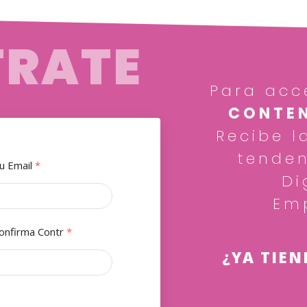
TRATE
Para acc
CONTEN
Recibe l
tenden
u Email
*
Di
Em
onfirma Contr
*
¿YA TIEN