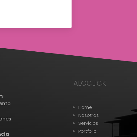
ALOCLICK
es
iento
Home
.
Nosotros
iones
Servicios
Portfolio
ncia