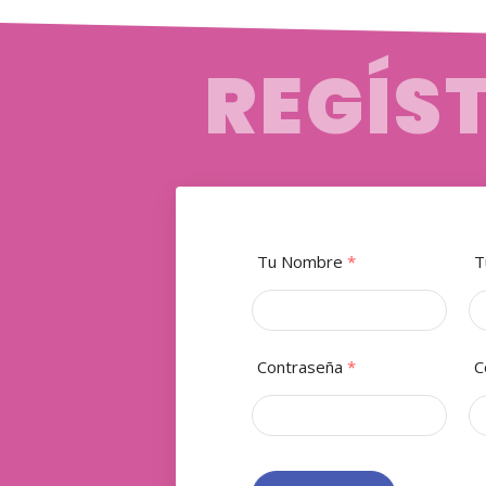
REGÍS
Tu Nombre
*
T
Contraseña
*
C