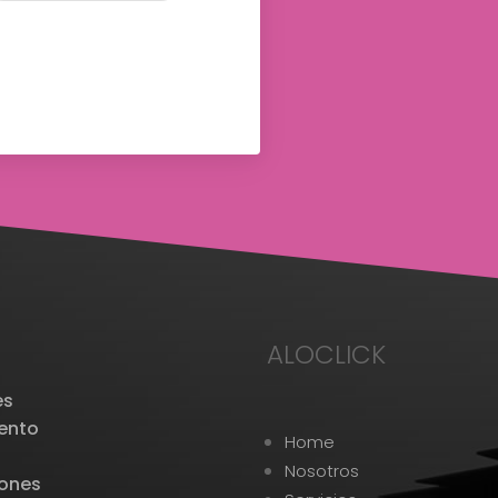
ALOCLICK
es
iento
Home
.
Nosotros
iones