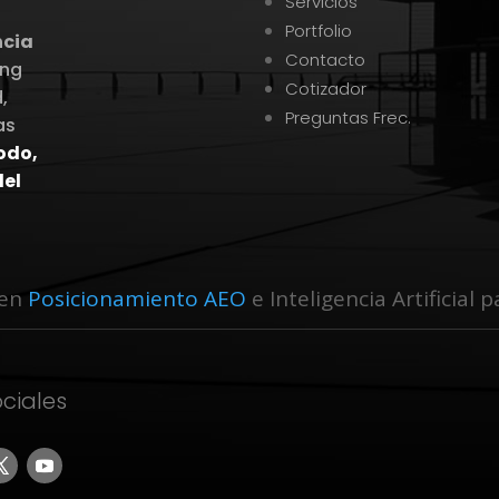
Servicios
Portfolio
ncia
Contacto
ing
Cotizador
,
Preguntas Frec.
as
todo,
el
 en
Posicionamiento AEO
e Inteligencia Artificial
ciales