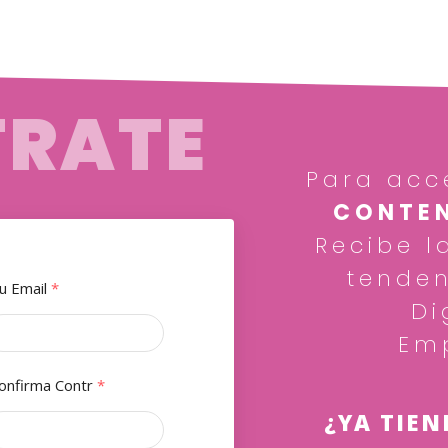
TRATE
Para acc
CONTEN
Recibe l
tenden
u Email
*
Di
Em
onfirma Contr
*
¿YA TIEN