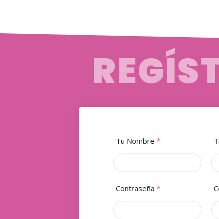
REGÍS
Tu Nombre
*
T
Contraseña
*
C