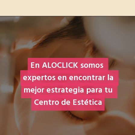
En ALOCLICK somos 
En ALOCLICK somos 
expertos en encontrar la 
expertos en encontrar la 
mejor estrategia para tu 
mejor estrategia para tu 
Centro de Estética
Centro de Estética