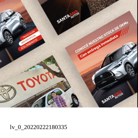
lv_0_20220222180335