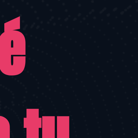
é 
 tu 