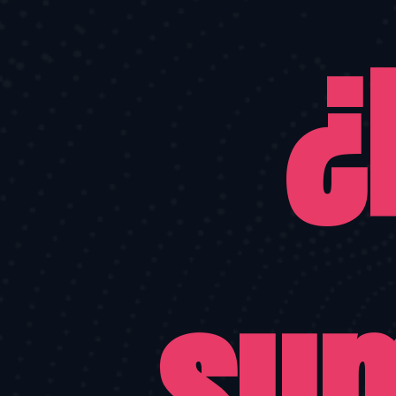
¿
sum