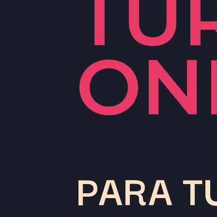
TU
ON
PARA T