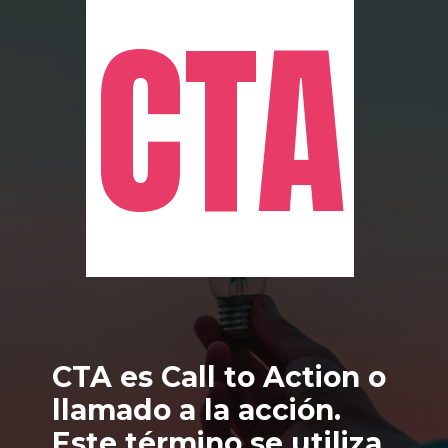
CTA
CTA
CTA es Call to Action o 
llamado a la acción. 
Este término se utiliza 