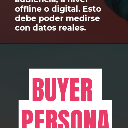
offline o digital. Esto 
debe poder medirse 
con datos reales.
BUYER 
BUYER 
PERSONA
PERSONA